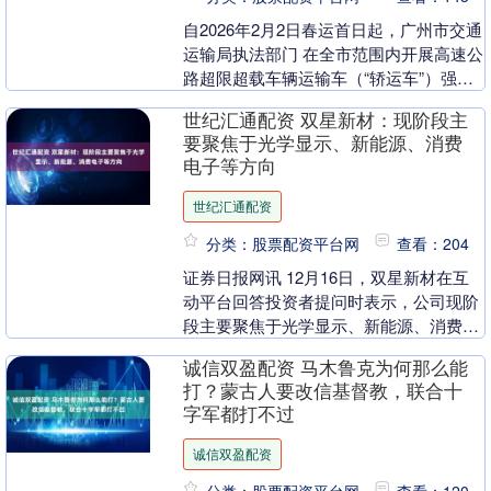
自2026年2月2日春运首日起，广州市交通
运输局执法部门 在全市范围内开展高速公
路超限超载车辆运输车（“轿运车”）强行
冲卡专项治理行动，联合市公安交管等部
世纪汇通配资 双星新材：现阶段主
门在广....
要聚焦于光学显示、新能源、消费
电子等方向
世纪汇通配资
分类：股票配资平台网
查看：204
证券日报网讯 12月16日，双星新材在互
动平台回答投资者提问时表示，公司现阶
段主要聚焦于光学显示、新能源、消费电
子等方向，并持续拓展材料应用的广度与
诚信双盈配资 马木鲁克为何那么能
深度。未来公....
打？蒙古人要改信基督教，联合十
字军都打不过
诚信双盈配资