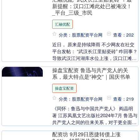
资产估计....
新提醒：汉口江滩此处已被淹没！
_平台_三级_市民
汇融优配
分类：股票配资平台网
查看：202
近日， 原来是持续降雨 不少网友在社交
平台发帖： “武汉长江里贴瓷砖” 咋回事？
导致武汉江河湖库水位上涨，汉口江滩第
三级平台被淹。 市江滩办相关负责人提
操盘宝配资 鲁迅与共产党人的关
醒：观....
系，最大特点是“神交”｜国庆书单
操盘宝配资
分类：股票配资平台网
查看：219
《同怀：鲁迅与中国共产党人》 阎晶明
著 江苏凤凰文艺出版社2024年7月 鲁迅与
共产党人之间的往来关系，对于更全面地
了解鲁迅生平、认识鲁迅思想、了解鲁迅
配资坊 9月29日恩捷转债上涨
对中国....