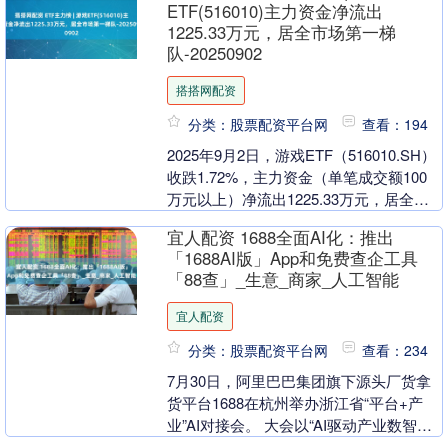
ETF(516010)主力资金净流出
1225.33万元，居全市场第一梯
队-20250902
搭搭网配资
分类：股票配资平台网
查看：194
2025年9月2日，游戏ETF（516010.SH）
收跌1.72%，主力资金（单笔成交额100
万元以上）净流出1225.33万元，居全市
场第一梯队。 拉长时间看....
宜人配资 1688全面AI化：推出
「1688AI版」App和免费查企工具
「88查」_生意_商家_人工智能
宜人配资
分类：股票配资平台网
查看：234
7月30日，阿里巴巴集团旗下源头厂货拿
货平台1688在杭州举办浙江省“平台+产
业”AI对接会。 大会以“AI驱动产业数智跃
迁”为主题，由浙江省市场监督管理局指