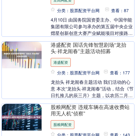
分类：股票配资平台网
查看：87
4月10日 由国务院国资委主办、中国华能
集团有限公司参与承办的第五届中央企业
熠星创新创意大赛产业赋能项目对接路演
（中国华能站）在集团公司总部成功举
港盛配资 国话先锋智慧剧场“龙抬
办，来自中国电....
头·祥龙闹春”主题活动招募
港盛配资
分类：股票配资平台网
查看：177
龙抬头 祥龙闹春主题活动 我们活动的心
意 本次“龙抬头·祥龙闹春”活动，结合《节
日扎推儿的辰三月》主题，以农历二月二
龙抬头传统节日为核心，通过沉浸式互动
股粮网配资 违规车辆在高速收费站
体验，带....
用无人机“侦察”
股粮网配资
分类：股票配资平台网
查看：143