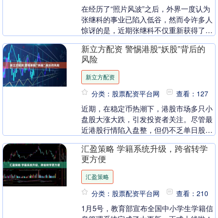
在经历了“照片风波”之后，外界一度认为
张继科的事业已陷入低谷，然而令许多人
惊讶的是，近期张继科不仅重新获得了官
方认可，还迎来了事业的新高峰。国家体
新立方配资 警惕港股“妖股”背后的
育总局和人民网....
风险
新立方配资
分类：股票配资平台网
查看：127
近期，在稳定币热潮下，港股市场多只小
盘股大涨大跌，引发投资者关注。尽管最
近港股行情陷入盘整，但仍不乏单日股价
翻倍甚至涨幅超过5倍的疑似“妖股”。 这
汇盈策略 学籍系统升级，跨省转学
些股票具有相....
更方便
汇盈策略
分类：股票配资平台网
查看：210
1月5号，教育部宣布全国中小学生学籍信