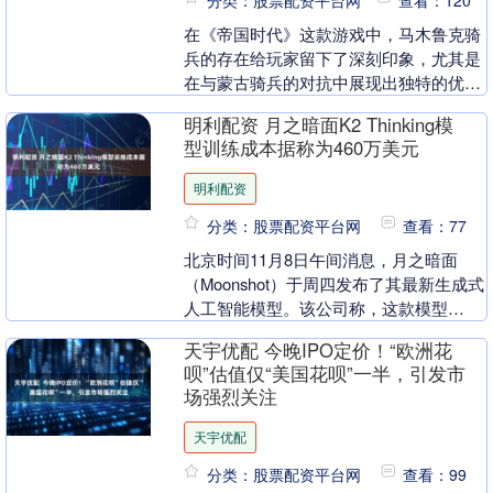
分类：股票配资平台网
查看：120
在《帝国时代》这款游戏中，马木鲁克骑
兵的存在给玩家留下了深刻印象，尤其是
在与蒙古骑兵的对抗中展现出独特的优
势。事实上，历史上蒙古人曾多次败给马
明利配资 月之暗面K2 Thinking模
木鲁克骑兵，然而战....
型训练成本据称为460万美元
明利配资
分类：股票配资平台网
查看：77
北京时间11月8日午间消息，月之暗面
（Moonshot）于周四发布了其最新生成式
人工智能模型。该公司称，这款模型
在“智能体能力”（即无需用户明确分步指
天宇优配 今晚IPO定价！“欧洲花
令就能理解....
呗”估值仅“美国花呗”一半，引发市
场强烈关注
天宇优配
分类：股票配资平台网
查看：99