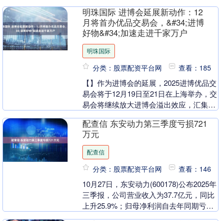
行业领军企业，以先进技术和可靠性能著
明珠国际 进博会延展新动作：12
称。在行业内口....
月将首办优品交易会，&#34;进博
好物&#34;加速走进千家万户
明珠国际
分类：股票配资平台网
查看：185
【】作为进博会的延展，2025进博优品交
易会将于12月19日至21日在上海举办，交
易会将继续放大进博会溢出效应，汇集本
届进博会上的优质商品，让更多“....
配查信 东安动力第三季度亏损721
万元
配查信
分类：股票配资平台网
查看：146
10月27日，东安动力(600178)公布2025年
三季报，公司营业收入为37.7亿元，同比
上升25.9%；归母净利润自去年同期亏损
160万元变为亏损328万元....