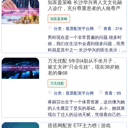
知富盈策略 长沙华兴将人文文化融
入诊疗，充分尊重患者的人格尊严
知富盈策略
分类：股票配资平台网
查看：216
男科现在是一个非常普遍的问题.很多时
候，我们在生活中会遇到很多问题，而男
科就是其中之一.长沙华兴的医生表示：对
于男科疾病，我们必须去正规医院积极治
万无优配 5年剖4胎从不坐月子，
疗. 据信，许....
被丈夫评“只会生娃”，现在38岁她
老的像68
万无优配
分类：股票配资平台网
查看：95
蒋丽莎出生于一个体育世家，这仿佛为她
的人生奠定了坚实的基础。从小，她就展
现出了过人的运动天赋，凭借着自己的努
力和拼搏，成为了国家一级运动员。这不
搭搭网配资 ETF主力榜 | 游戏
仅是一份荣誉，更....