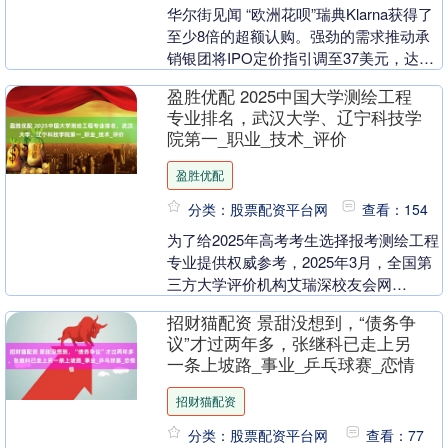
华尔街见闻 “欧洲花呗”瑞典Klarna获得了
至少8倍的超额认购。强劲的需求推动承
销银团将IPO定价指引调至37美元，达到
区间的顶端，甚至可能更高。Klarna....
盈胜优配 2025中国大学测绘工程
专业排名，武汉大学、辽宁科技学
院第一_职业_技术_评价
盈胜优配
分类：股票配资平台网
查看：154
为了给2025年高考考生选择报考测绘工程
专业提供权威参考，2025年3月，全国第
三方大学评价机构艾瑞深校友会网
(Cuaa.net)最新发布校友会2025中国大
招财猫配资 景甜没想到，“债务争
学....
议”才过两年多，张继科已走上另
一条上坡路_事业_乒乓球赛_恋情
招财猫配资
分类：股票配资平台网
查看：77