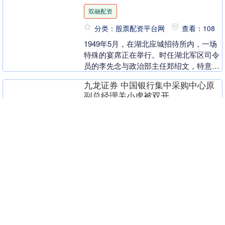
双融配资
分类：股票配资平台网
查看：108
1949年5月，在湖北应城招待所内，一场
特殊的宴席正在举行。时任湖北军区司令
员的李先念与政治部主任郑绍文，特意设
宴款待一位特殊人物——郭仁泰。酒过三
九龙证券 中国银行集中采购中心原
巡，郑绍文放....
副总经理关小虎被双开
九龙证券
分类：股票配资平台网
查看：143
（原标题：中国银行集中采购中心原副总
经理关小虎被双开） 观点网讯：9月8
日，中央纪委国家监委驻中国银行纪检监
察组、江西省纪委监委消息：日前，经中
秦安配资 橡胶臭氧老化测试标准解
央纪委国家监委批....
读：如何选择符合GB/T13642的试
验设备？