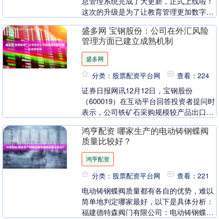
息管理系统完成了大更新，正式上线啦！
这次的升级是为了让教育管理更加数字
化，也让学生的信息管理变得更加智能和
盛多网 宝钢股份：公司在外汇风险
科学。 新系统采....
管理方面已建立成熟机制
盛多网
分类：股票配资平台网
查看：224
证券日报网讯12月12日，宝钢股份
（600019）在互动平台回答投资者提问时
表示，公司铁矿石采购规模较产品出口体
量更大，人民币升值理论上会为经营带来
鸿亨配资 哪家生产的电动铸钢蝶阀
正面影响。长....
质量比较好？
鸿亨配资
分类：股票配资平台网
查看：221
电动铸钢蝶阀质量都有各自的优势，难以
简单地判定哪家最好，以下是具体分析：
福建德特森阀门有限公司：电动铸钢蝶阀