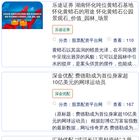
乐途证券 湖南怀化吨位黄蜡石基地
导....
怀化黄蜡石的用途 怀化黄蜡石公园
景观石_价值_园林_场景
乐途证券
分类：股票配资平台网
查看：110
黄蜡石以其温润的蜡质光泽，在不同场景
中呈现出迥异的风貌：它可以是园林中引
水的驳岸，是案头供赏的摆件，也能成为
铺路的石板。这种“一材多能” 的特质，恰
深金优配 费德勒成为首位身家超
似世间万物的....
10亿美元的网球运动员
深金优配
分类：股票配资平台网
查看：167
（原标题：费德勒成为首位身家超10亿美
元的网球运动员） 根据彭博亿万富翁指数
的最新数据，网坛传奇罗杰·费德勒成为首
位身家超过10亿美元的网球运动员，其净
汇融优配 “武汉长江里贴瓷砖”？最