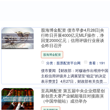
股海博金配资 债市早参4月28日|央
行昨日开展4000亿元MLF操作，净
回笼2000亿元；信用评级行业座谈
会昨日召开
股海博金配资
分类：股票配资平台网
查看：191
债市要闻 【财政部：对穆迪作出维持中国
主权信用评级并上调展望至“稳定”的决定
表示赞赏】 4月27日，财政部有关负责同
志就穆迪维持我主权信用评级并上调展望
至高网配资 第五届中央企业熠星创
至稳定有....
新创意大赛产业赋能项目对接路演
（中国华能站）成功举办
至高网配资