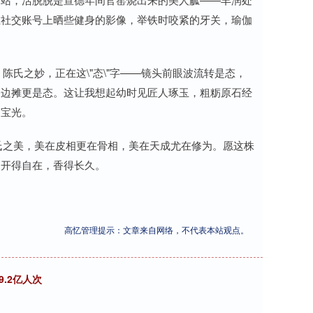
在社交账号上晒些健身的影像，举铁时咬紧的牙关，瑜伽
陈氏之妙，正在这\"态\"字——镜头前眼波流转是态，
路边摊更是态。这让我想起幼时见匠人琢玉，粗粝原石经
的宝光。
陈氏之美，美在皮相更在骨相，美在天成尤在修为。愿这株
，开得自在，香得长久。
高忆管理提示：文章来自网络，不代表本站观点。
.2亿人次