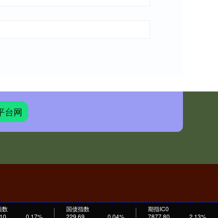
平台网
指数
国债指数
期指IC0
.10
0.17%
229.69
0.04%
7877.80
2.13%