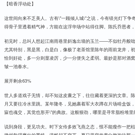
【暗香浮动处】
这世间向来不乏美人。古有\"一顾倾人城\"之说，今有镁光灯下
得骨子里透着精气神，方能在这浮华场中站得住脚。陈氏乔恩者
初见时，总叫人想起江南雨巷里斜逸出墙的玉兰——不似牡丹般咄咄
尤其特别，黑是黑，白是白，像极了老茶馆里陈年的雨前龙井，
恰到好处，多一分则显凌厉，少一分便失之柔弱。最妙是那对酒
皱一池春水。
展开剩余63%
世人多道戏子无情，却不知这皮囊之下，往往藏着更深的文章。
月又要往冷水里跳。某年隆冬，见她裹着军大衣蹲在片场啃盒饭，
寐也魂交，其觉也形开\"的典故。这般狠劲，哪里是寻常脂粉堆里
说到身段，更见功夫。时下女伶多效飞燕之态，恨不能瘦作一把
徽州歙砚磨出的墨线，流畅却不突兀。夏日里穿件素白旗袍往那