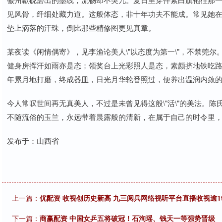
见风骨，纤细处藏力道。这般体态，非十年功夫不能成。常见她
垫上滴落的汗珠，倒比那些精修图更见真章。
某夜读《闲情偶寄》，见李渔论美人\"以态度为第一\"，不禁莞尔。
健身房挥汗如雨亦是态；领奖台上光彩照人是态，素颜挤地铁吃
年累月地打磨，终成器皿，日光月华轮番照过，便养出温润内敛
今人常叹世间再无真美人，不过是未曾见得这般\"活\"的美法。
不随流俗的玉兰，永远带着晨露般的清新，在属于自己的时令里
发布于：山西省
上一篇：
优配资 收视创历史新高 九三阅兵网络视听平台直播收视逾19
下一篇：
商赢配资 中国女乒五将破冠！石洵瑶、钱天一等强势晋级