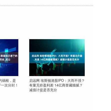
的祸根，是
启远网 埃斯顿港股IPO：大而不强？
于一次分封！
有量无价盈利差 14亿商誉藏猫腻？
减值计提是否充分