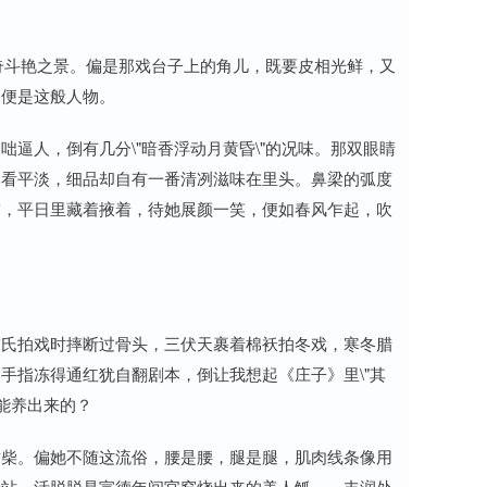
争奇斗艳之景。偏是那戏台子上的角儿，既要皮相光鲜，又
，便是这般人物。
逼人，倒有几分\"暗香浮动月黄昏\"的况味。那双眼睛
初看平淡，细品却自有一番清冽滋味在里头。鼻梁的弧度
窝，平日里藏着掖着，待她展颜一笑，便如春风乍起，吹
陈氏拍戏时摔断过骨头，三伏天裹着棉袄拍冬戏，寒冬腊
手指冻得通红犹自翻剧本，倒让我想起《庄子》里\"其
能养出来的？
枯柴。偏她不随这流俗，腰是腰，腿是腿，肌肉线条像用
一站，活脱脱是宣德年间官窑烧出来的美人觚——丰润处