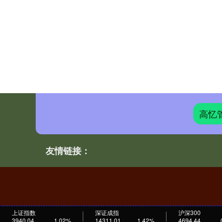
高忆
友情链接：
上证指数
深证成指
沪深300
3940.04
1.02%
14311.01
1.42%
4694.44