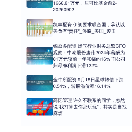
1668.81万元，居可比基金前2-
20250902
凯丰配资 伊朗要求联合国，承认以
美负有“责任”_侵略_美国_袭击
锦盈多配资 燃气行业财务总监CFO
观察：中泰股份唐伟2024年薪酬为
81万元较前一年涨幅约16% 而公司
归母净利润下滑122%
金牛所配资 9月18日星球转债下跌
0.54%，转股溢价率16.14%
高忆管理 许久不联系的同学，忽然
说“我打算去你那玩玩”，其实是自找
麻烦