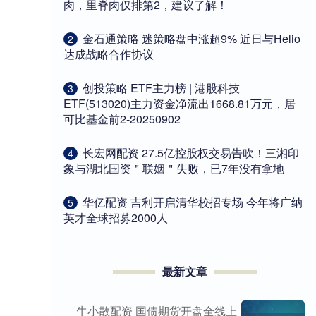
肉，里脊肉仅排第2，建议了解！
​金石通策略 迷策略盘中涨超9% 近日与Helio
2
达成战略合作协议
​创投策略 ETF主力榜 | 港股科技
3
ETF(513020)主力资金净流出1668.81万元，居
可比基金前2-20250902
​长宏网配资 27.5亿控股权交易告吹！三湘印
4
象与湖北国资＂联姻＂失败，已7年没有拿地
​华亿配资 吉利开启清华校招专场 今年将广纳
5
英才全球招募2000人
最新文章
牛小散配资 国债期货开盘全线上