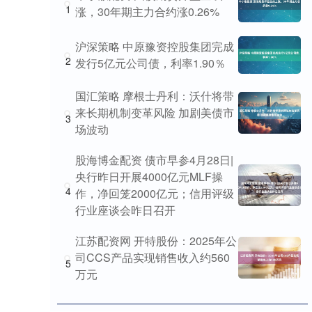
1
涨，30年期主力合约涨0.26%
沪深策略 中原豫资控股集团完成
2
发行5亿元公司债，利率1.90％
国汇策略 摩根士丹利：沃什将带
来长期机制变革风险 加剧美债市
3
场波动
股海博金配资 债市早参4月28日|
央行昨日开展4000亿元MLF操
4
作，净回笼2000亿元；信用评级
行业座谈会昨日召开
江苏配资网 开特股份：2025年公
司CCS产品实现销售收入约560
5
万元