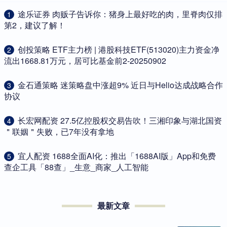
​途乐证券 肉贩子告诉你：猪身上最好吃的肉，里脊肉仅排
1
第2，建议了解！
​创投策略 ETF主力榜 | 港股科技ETF(513020)主力资金净
2
流出1668.81万元，居可比基金前2-20250902
​金石通策略 迷策略盘中涨超9% 近日与Helio达成战略合作
3
协议
​长宏网配资 27.5亿控股权交易告吹！三湘印象与湖北国资
4
＂联姻＂失败，已7年没有拿地
​宜人配资 1688全面AI化：推出「1688AI版」App和免费
5
查企工具「88查」_生意_商家_人工智能
最新文章